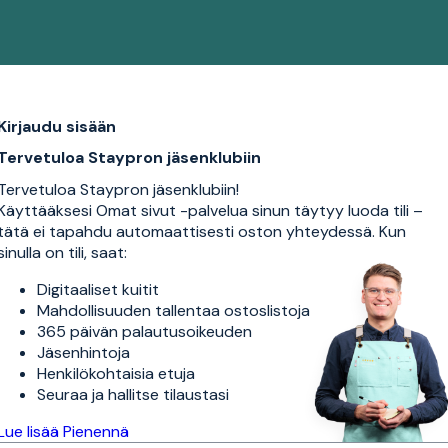
Kirjaudu sisään
Tervetuloa Staypron jäsenklubiin
Tervetuloa Staypron jäsenklubiin!
Käyttääksesi Omat sivut -palvelua sinun täytyy luoda tili –
tätä ei tapahdu automaattisesti oston yhteydessä. Kun
sinulla on tili, saat:
Digitaaliset kuitit
Mahdollisuuden tallentaa ostoslistoja
365 päivän palautusoikeuden
Jäsenhintoja
Henkilökohtaisia etuja
Seuraa ja hallitse tilaustasi
Lue lisää
Pienennä