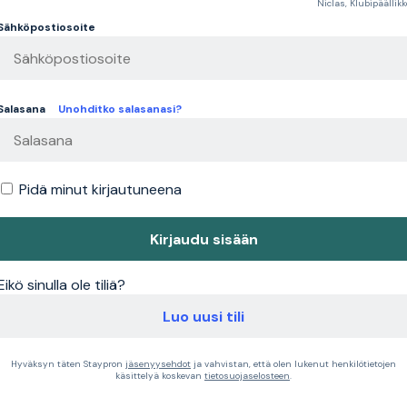
Niclas, Klubipäällikk
Sähköpostiosoite
Salasana
Unohditko salasanasi?
Pidä minut kirjautuneena
Kirjaudu sisään
Eikö sinulla ole tiliä?
Luo uusi tili
Hyväksyn täten Staypron
jäsenyysehdot
ja vahvistan, että olen lukenut henkilötietojen
käsittelyä koskevan
tietosuojaselosteen
.